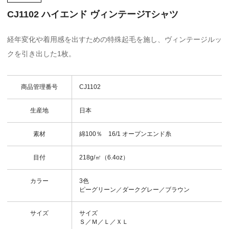
CJ1102 ハイエンド ヴィンテージTシャツ
経年変化や着用感を出すための特殊起毛を施し、ヴィンテージルッ
クを引き出した1枚。
商品管理番号
CJ1102
生産地
日本
素材
綿100％ 16/1 オープンエンド糸
目付
218g/㎡（6.4oz）
カラー
3色
ピーグリーン／ダークグレー／ブラウン
サイズ
サイズ
Ｓ／Ｍ／Ｌ／ＸＬ