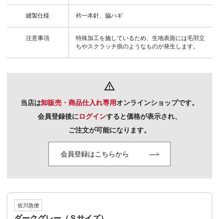
縫製仕様
衿一本針、脇ハギ
注意事項
特殊加工を施しているため、生地表面には毛羽立
ちやスクラッチ痕のようなものが発生します。
warning_amber
当店は
卸販売・商品仕入れ専用
オンラインショップです。
会員登録後に
ログイン
すると価格が表示され、
ご注文が可能になります。
会員登録はこちらから
佐川急便
ダークグレー（Ｓサイズ）