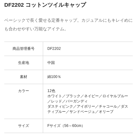
DF2202 コットンツイルキャップ
ベーシックで長く愛せる定番キャップ。カジュアルにもキレイめに
も合わせやすい万能なアイテム。
商品管理番号
DF2202
生産地
中国
素材
綿100％
カラー
12色
ホワイト／ブラック／ネイビー／ロイヤルブルー
／レッド／バーガンディ
ダスティピンク／アイボリー／チャコール／ダス
ティブルー／サンドベージュ／オリーブ
サイズ
Fサイズ（56～60cm）