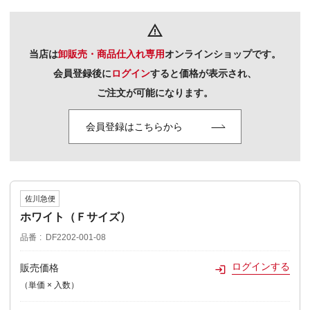
warning_amber
当店は
卸販売・商品仕入れ専用
オンラインショップです。
会員登録後に
ログイン
すると価格が表示され、
ご注文が可能になります。
会員登録はこちらから
佐川急便
ホワイト（Ｆサイズ）
品番
DF2202-001-08
ログインする
販売価格
（単価 × 入数）